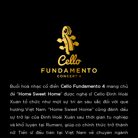
Buổi hoà nhạc cổ điển
Cello Fundamento 4
mang chủ
đề “
Home Sweet Home
” được nghệ sĩ Cello Đinh Hoài
Xuân tổ chức như một sự tri ân sâu sắc đối với quê
hương Việt Nam. “Home Sweet Home” cũng đánh dấu
sự trở lại của Đinh Hoài Xuân sau thời gian tu nghiệp
và khổ luyện tại Rumani, giúp cô chính thức trở thành
nữ Tiến sĩ đầu tiên tại Việt Nam về chuyên ngành